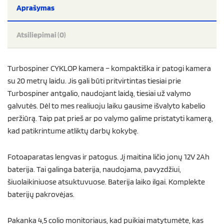
Aprašymas
Atsiliepimai (0)
Turbospiner CYKLOP kamera – kompaktiška ir patogi kamera
su 20 metrų laidu. Jis gali būti pritvirtintas tiesiai prie
Turbospiner antgalio, naudojant laidą, tiesiai už valymo
galvutės. Dėl to mes realiuoju laiku gausime išvalyto kabelio
peržiūrą. Taip pat prieš ar po valymo galime pristatyti kamerą,
kad patikrintume atliktų darbų kokybę.
Fotoaparatas lengvas ir patogus. Jį maitina ličio jonų 12V 2Ah
baterija. Tai galinga baterija, naudojama, pavyzdžiui,
šiuolaikiniuose atsuktuvuose. Baterija laiko ilgai. Komplekte
baterijų pakrovėjas.
Pakanka 4,5 colio monitoriaus, kad puikiai matytumėte, kas