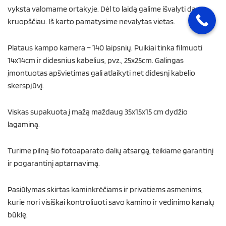
vyksta valomame ortakyje. Dėl to laidą galime išvalyti daug
kruopščiau. Iš karto pamatysime nevalytas vietas.
Plataus kampo kamera – 140 laipsnių. Puikiai tinka filmuoti
14x14cm ir didesnius kabelius, pvz., 25x25cm. Galingas
įmontuotas apšvietimas gali atlaikyti net didesnį kabelio
skerspjūvį.
Viskas supakuota į mažą maždaug 35x15x15 cm dydžio
lagaminą.
Turime pilną šio fotoaparato dalių atsargą, teikiame garantinį
ir pogarantinį aptarnavimą.
Pasiūlymas skirtas kaminkrėčiams ir privatiems asmenims,
kurie nori visiškai kontroliuoti savo kamino ir vėdinimo kanalų
būklę.