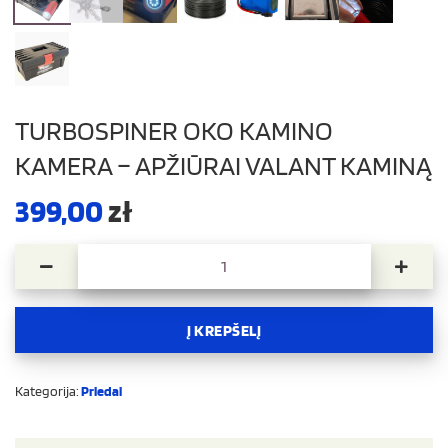
TURBOSPINER OKO KAMINO
KAMERA – APŽIŪRAI VALANT KAMINĄ
399,00
zł
produkto kiekis: TURBOSPINER OKO kamino kamera - apžiū
Į KREPŠELĮ
Kategorija:
Priedai