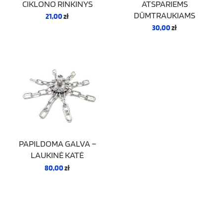
CIKLONO RINKINYS
ATSPARIEMS
DŪMTRAUKIAMS
21,00
zł
30,00
zł
PAPILDOMA GALVA –
LAUKINĖ KATĖ
80,00
zł