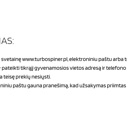
MAS:
svetainę www.turbospiner.pl, elektroniniu paštu arba t
ateikti tikrąjį gyvenamosios vietos adresą ir telefono 
teisę prekių nesiųsti.
oniniu paštu gauna pranešimą, kad užsakymas priimtas 