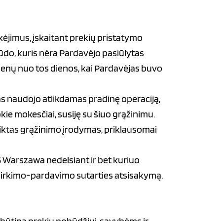
kėjimus, įskaitant prekių pristatymo
būdo, kuris nėra Pardavėjo pasiūlytas
 dienų nuo tos dienos, kai Pardavėjas buvo
 naudojo atlikdamas pradinę operaciją,
kie mokesčiai, susiję su šiuo grąžinimu.
eiktas grąžinimo įrodymas, priklausomai
5 Warszawa nedelsiant ir bet kuriuo
e pirkimo-pardavimo sutarties atsisakymą.