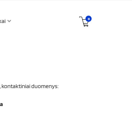
0
kai
", kontaktiniai duomenys:
wa