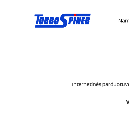
Nam
Internetinės parduotuvė
V