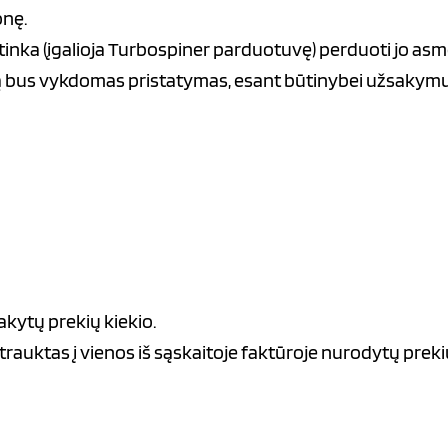
onę.
inka (įgalioja Turbospiner parduotuvę) perduoti jo a
ą bus vykdomas pristatymas, esant būtinybei užsakymui (
kytų prekių kiekio.
trauktas į vienos iš sąskaitoje faktūroje nurodytų preki