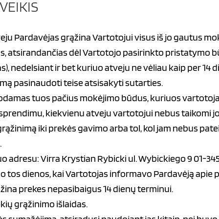
VEIKIS
ju Pardavėjas grąžina Vartotojui visus iš jo gautus mo
as, atsirandančias dėl Vartotojo pasirinkto pristatymo 
), nedelsiant ir bet kuriuo atveju ne vėliau kaip per 14
ą pasinaudoti teise atsisakyti sutarties.
damas tuos pačius mokėjimo būdus, kuriuos vartotojas
sprendimu, kiekvienu atveju vartotojui nebus taikomi jo
grąžinimą iki prekės gavimo arba tol, kol jam nebus pat
.
uo adresu: Virra Krystian Rybicki ul. Wybickiego 9 01-34
nuo tos dienos, kai Vartotojas informavo Pardavėją api
ąžina prekes nepasibaigus 14 dienų terminui.
kių grąžinimo išlaidas.