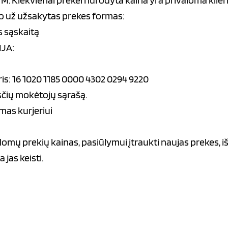
M. Kiekvienai prekei nurodyta kaina yra privaloma klie
imo už užsakytas prekes formas:
 sąskaitą
JA:
s: 16 1020 1185 0000 4302 0294 9220
esčių mokėtojų sąrašą.
mas kurjeriui
lomų prekių kainas, pasiūlymui įtraukti naujas prekes, iš
jas keisti.