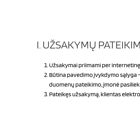
I. UŽSAKYMŲ PATEIKI
Užsakymai priimami per internetinę 
Būtina pavedimo įvykdymo sąlyga – p
duomenų pateikimo, įmonė pasilieka 
Pateikęs užsakymą, klientas elektr