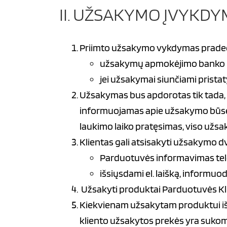
II. UŽSAKYMO ĮVYKDY
Priimto užsakymo vykdymas prad
užsakymų apmokėjimo banko pav
jei užsakymai siunčiami prist
Užsakymas bus apdorotas tik tada, 
informuojamas apie užsakymo būseną.
laukimo laiko pratęsimas, viso užs
Klientas gali atsisakyti užsakymo d
Parduotuvės informavimas tel
išsiųsdami el. laišką, informu
Užsakyti produktai Parduotuvės Kl
Kiekvienam užsakytam produktui išr
kliento užsakytos prekės yra sukom