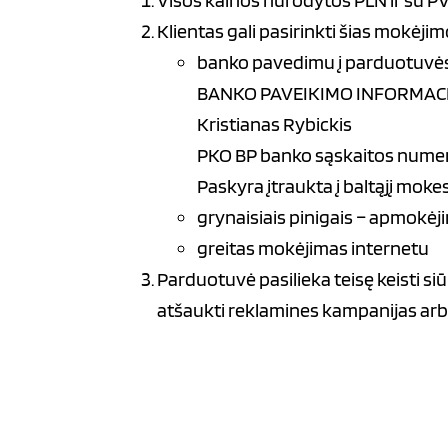
Visos kainos nurodytos PLN ir su PV
Klientas gali pasirinkti šias mokėj
banko pavedimu į parduotuvės
BANKO PAVEIKIMO INFORMACI
Kristianas Rybickis
PKO BP banko sąskaitos numeri
Paskyra įtraukta į baltąjį mok
grynaisiais pinigais – apmokėji
greitas mokėjimas internetu
Parduotuvė pasilieka teisę keisti siū
atšaukti reklamines kampanijas arba 