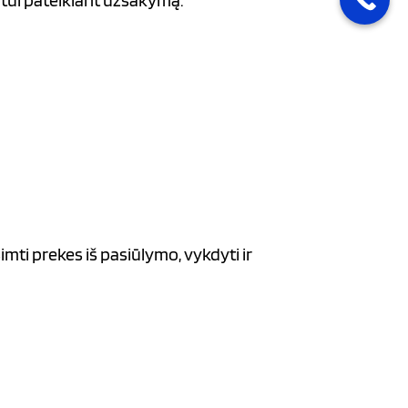
ntui pateikiant užsakymą.
imti prekes iš pasiūlymo, vykdyti ir