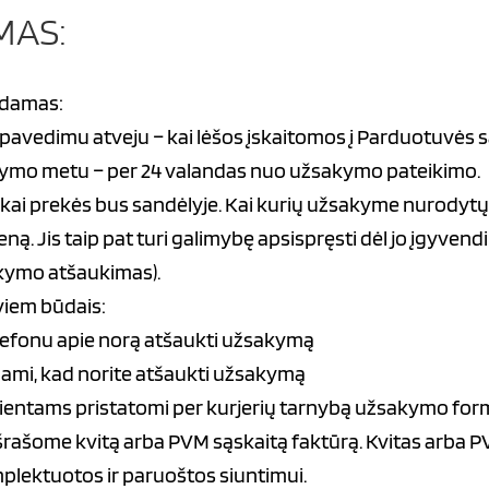
MAS:
edamas:
edimu atveju – kai lėšos įskaitomos į Parduotuvės s
atymo metu – per 24 valandas nuo užsakymo pateikimo.
kai prekės bus sandėlyje. Kai kurių užsakyme nurodytų
 Jis taip pat turi galimybę apsispręsti dėl jo įgyvendi
akymo atšaukimas).
viem būdais:
efonu apie norą atšaukti užsakymą
odami, kad norite atšaukti užsakymą
ientams pristatomi per kurjerių tarnybą užsakymo for
ašome kvitą arba PVM sąskaitą faktūrą. Kvitas arba PV
plektuotos ir paruoštos siuntimui.