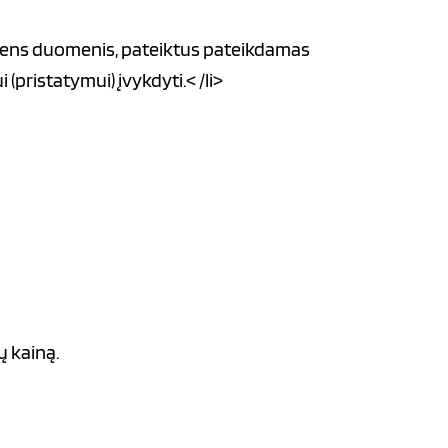
smens duomenis, pateiktus pateikdamas
pristatymui) įvykdyti.< /li>
ų kainą.