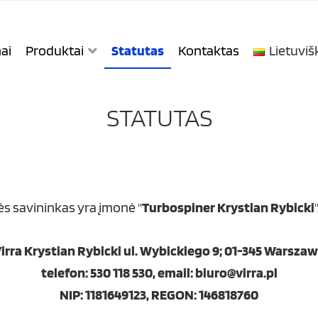
ai
Produktai
Statutas
Kontaktas
Lietuviš
STATUTAS
s savininkas yra įmonė "
Turbospiner Krystian Rybicki
irra Krystian Rybicki ul. Wybickiego 9; 01-345 Warsza
telefon: 530 118 530, email: biuro@virra.pl
NIP: 1181649123, REGON: 146818760