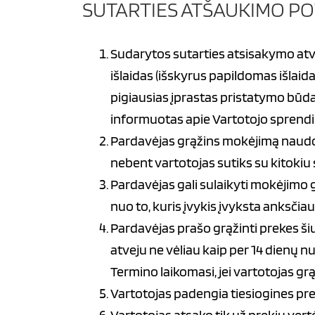
SUTARTIES ATŠAUKIMO PO
Sudarytos sutarties atsisakymo atve
išlaidas (išskyrus papildomas išlaid
pigiausias įprastas pristatymo būdas
informuotas apie Vartotojo sprendim
Pardavėjas grąžins mokėjimą naudo
nebent vartotojas sutiks su kitokiu 
Pardavėjas gali sulaikyti mokėjimo 
nuo to, kuris įvykis įvyksta anksčiau
Pardavėjas prašo grąžinti prekes ši
atveju ne vėliau kaip per 14 dienų 
Termino laikomasi, jei vartotojas gr
Vartotojas padengia tiesiogines pre