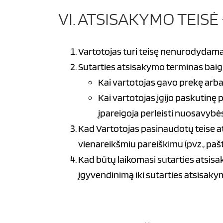
VI. ATSISAKYMO TEISĖ
Vartotojas turi teisę nenurodydamas
Sutarties atsisakymo terminas baigi
Kai vartotojas gavo prekę arba k
Kai vartotojas įgijo paskutinę pr
įpareigoja perleisti nuosavybės
Kad Vartotojas pasinaudotų teise ats
vienareikšmiu pareiškimu (pvz., paštu
Kad būtų laikomasi sutarties atsisak
įgyvendinimą iki sutarties atsisak