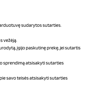
Parduotuvę sudarytos sutarties.
us vežėją.
urodytą, įgijo paskutinę prekę, jei sutartis
vo sprendimą atsisakyti sutarties
ie savo teisės atsisakyti sutarties