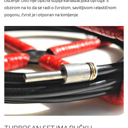
čišćenje. Ovo nije tipična šuplja kanalizacijska opruga. S
obzirom na to da se radi o čvrstom, savitljivom i elastičnom
pogonu, čvrst je i otporan na lomljenje.
TURBOSAN SET IMA RUČKU