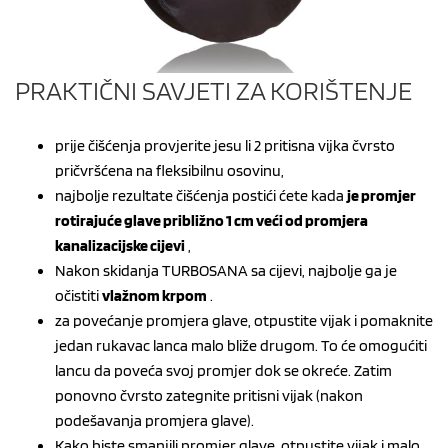
PRAKTIČNI SAVJETI ZA KORIŠTENJE
prije čišćenja provjerite jesu li 2 pritisna vijka čvrsto
pričvršćena na fleksibilnu osovinu,
najbolje rezultate čišćenja postići ćete kada
je promjer
rotirajuće glave približno 1 cm veći od promjera
kanalizacijske cijevi
,
Nakon skidanja TURBOSANA sa cijevi, najbolje ga je
očistiti
vlažnom krpom
.
za povećanje promjera glave, otpustite vijak i pomaknite
jedan rukavac lanca malo bliže drugom. To će omogućiti
lancu da poveća svoj promjer dok se okreće. Zatim
ponovno čvrsto zategnite pritisni vijak (nakon
podešavanja promjera glave).
Kako biste smanjili promjer glave, otpustite vijak i malo