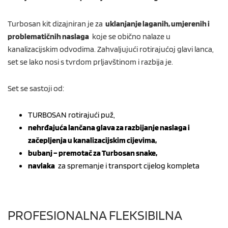
Turbosan kit dizajniran je za
uklanjanje laganih, umjerenih i
problematičnih naslaga
koje se obično nalaze u
kanalizacijskim odvodima. Zahvaljujući rotirajućoj glavi lanca,
set se lako nosi s tvrdom prljavštinom i razbija je.
Set se sastoji od:
TURBOSAN rotirajući puž,
nehrđajuća lančana glava za razbijanje naslaga i
začepljenja u kanalizacijskim cijevima,
bubanj – premotač za Turbosan snake,
navlaka
za spremanje i transport cijelog kompleta
PROFESIONALNA FLEKSIBILNA