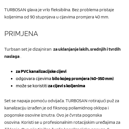
TURBOSAN glava je vrlo fleksibilna. Bez problema pristaje
koljenima od 90 stupnjeva u cijevima promjera 40 mm.
PRIMJENA
Turbsan set je dizajniran
za uklanjanje lakih, srednjih i tvrdih
naslaga
.
za PVC kanalizacijske cijevi
odgovara cijevima
bilo kojeg promjera (40-350 mm)
može se koristiti
za cijevi s koljenima
Set se napaja pomoću odvijača. TURBOSAN rotirajući puž za
kanalizaciju izrađen je od fiksnog poliamidnog oklopa i
pogonske osovine iznutra. Ovo je čvrsta pogonska
osovina. Koristi se u profesionalnim rotacijskim uređajima za