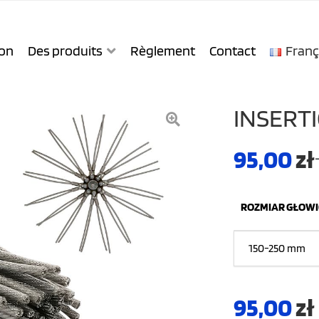
on
Des produits
Règlement
Contact
Franç
INSERTI
95,00
zł
ROZMIAR GŁOW
95,00
zł