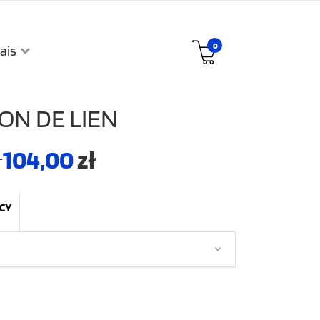
0
ais
ON DE LIEN
104,00
zł
–
ICY