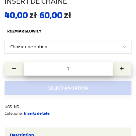
INSERT DE CHAÎNE
40,00
zł
60,00
zł
–
ROZMIAR GŁOWICY
quantité de INSERT DE CHAÎNE
SELECT AN OPTION
UGS :
ND
Catégorie :
Inserts de tête
Description