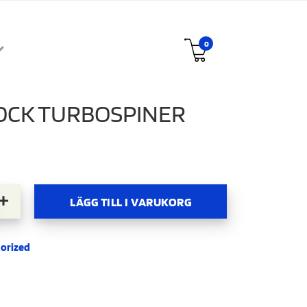
0
OCK TURBOSPINER
bospiner mängd
LÄGG TILL I VARUKORG
orized