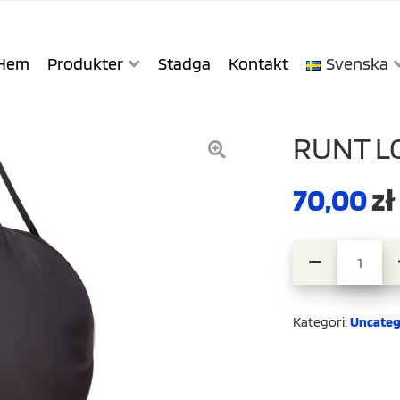
Hem
Produkter
Stadga
Kontakt
Svenska
RUNT L
70,00
zł
Runt lock Tur
Kategori:
Uncateg