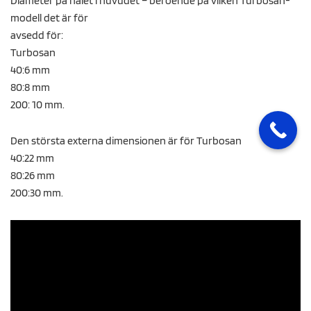
Diameter på hålet i huvudet – beroende på vilken Turbosan-
modell det är för
avsedd för:
Turbosan
40:6 mm
80:8 mm
200: 10 mm.
Den största externa dimensionen är för Turbosan
40:22 mm
80:26 mm
200:30 mm.