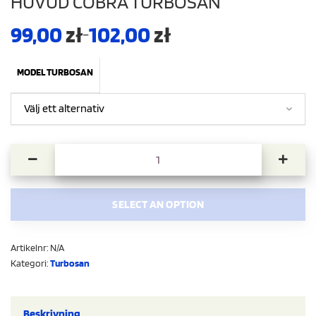
HUVUD COBRA TURBOSAN
99,00
zł
102,00
zł
–
MODEL TURBOSAN
Huvud Cobra Turbosan mängd
SELECT AN OPTION
Artikelnr:
N/A
Kategori:
Turbosan
Beskrivning