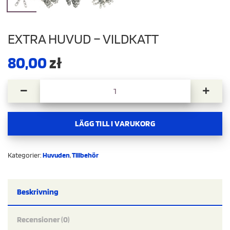
EXTRA HUVUD – VILDKATT
80,00
zł
Extra huvud - vildkatt mängd
LÄGG TILL I VARUKORG
Kategorier:
Huvuden
,
Tillbehör
Beskrivning
Recensioner (0)