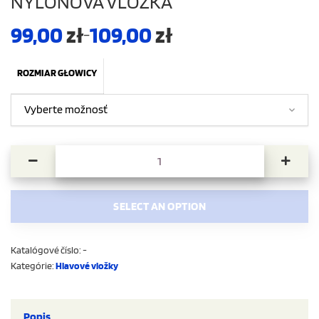
NYLONOVÁ VLOŽKA
99,00
zł
109,00
zł
–
ROZMIAR GŁOWICY
množstvo Nylonová vložka
SELECT AN OPTION
Katalógové číslo:
-
Kategórie:
Hlavové vložky
Popis