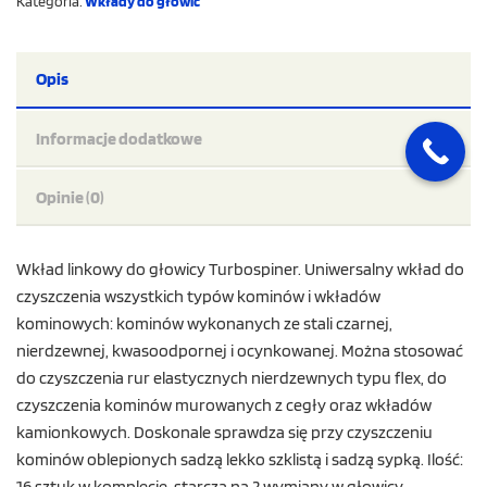
Kategoria:
Wkłady do głowic
Opis
Informacje dodatkowe
Opinie (0)
Wkład linkowy do głowicy Turbospiner. Uniwersalny wkład do
czyszczenia wszystkich typów kominów i wkładów
kominowych: kominów wykonanych ze stali czarnej,
nierdzewnej, kwasoodpornej i ocynkowanej. Można stosować
do czyszczenia rur elastycznych nierdzewnych typu flex, do
czyszczenia kominów murowanych z cegły oraz wkładów
kamionkowych. Doskonale sprawdza się przy czyszczeniu
kominów oblepionych sadzą lekko szklistą i sadzą sypką. Ilość:
16 sztuk w komplecie, starcza na 2 wymiany w głowicy