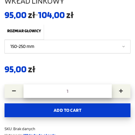
WKŁAD LINKOWY
95,00
zł
104,00
zł
–
ROZMIAR GŁOWICY
95,00
zł
ilość Wkład linkowy
ADD TO CART
SKU:
Brak danych