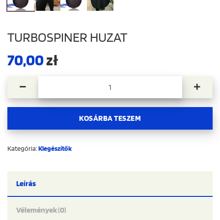
TURBOSPINER HUZAT
70,00
zł
Turbospiner huzat mennyiség
KOSÁRBA TESZEM
Kategória:
Kiegészítők
Leírás
Vélemények (0)