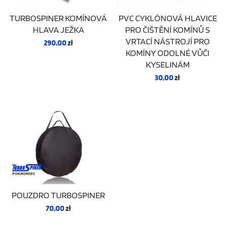
TURBOSPINER KOMÍNOVÁ
PVC CYKLÓNOVÁ HLAVICE
HLAVA JEŽKA
PRO ČIŠTĚNÍ KOMÍNŮ S
VRTACÍ NÁSTROJÍ PRO
290,00
zł
KOMÍNY ODOLNÉ VŮČI
KYSELINÁM
30,00
zł
POUZDRO TURBOSPINER
70,00
zł