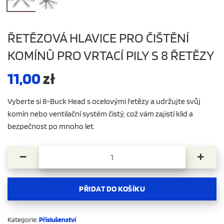
ŘETĚZOVÁ HLAVICE PRO ČIŠTĚNÍ
KOMÍNŮ PRO VRTACÍ PILY S 8 ŘETĚZY
11,00
zł
Vyberte si 8-Buck Head s ocelovými řetězy a udržujte svůj
komín nebo ventilační systém čistý, což vám zajistí klid a
bezpečnost po mnoho let.
ŘETĚZOVÁ HLAVICE PRO ČIŠTĚNÍ KOMÍNŮ PRO VRTACÍ PILY 
PŘIDAT DO KOŠÍKU
Kategorie:
Příslušenství