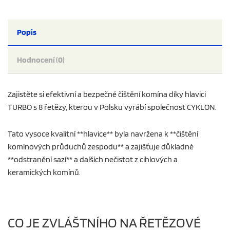
Popis
Hodnocení (0)
Zajistěte si efektivní a bezpečné čištění komína díky hlavici
TURBO s 8 řetězy, kterou v Polsku vyrábí společnost CYKLON.
Tato vysoce kvalitní **hlavice** byla navržena k **čištění
komínových průduchů zespodu** a zajišťuje důkladné
**odstranění sazí** a dalších nečistot z cihlových a
keramických komínů.
CO JE ZVLÁŠTNÍHO NA ŘETĚZOVÉ