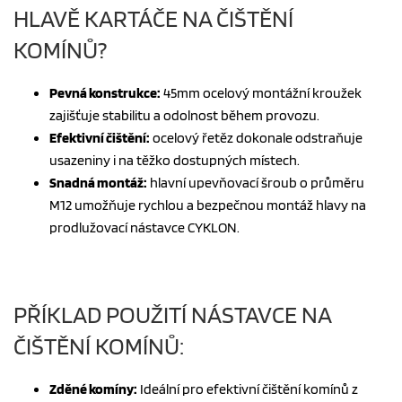
HLAVĚ KARTÁČE NA ČIŠTĚNÍ
KOMÍNŮ?
Pevná konstrukce:
45mm ocelový montážní kroužek
zajišťuje stabilitu a odolnost během provozu.
Efektivní čištění:
ocelový řetěz dokonale odstraňuje
usazeniny i na těžko dostupných místech.
Snadná montáž:
hlavní upevňovací šroub o průměru
M12 umožňuje rychlou a bezpečnou montáž hlavy na
prodlužovací nástavce CYKLON.
PŘÍKLAD POUŽITÍ NÁSTAVCE NA
ČIŠTĚNÍ KOMÍNŮ:
Zděné komíny:
Ideální pro efektivní čištění komínů z