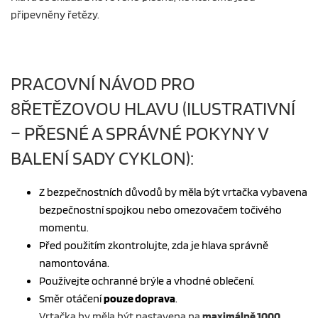
připevněny řetězy.
PRACOVNÍ NÁVOD PRO
8ŘETĚZOVOU HLAVU (ILUSTRATIVNÍ
– PŘESNÉ A SPRÁVNÉ POKYNY V
BALENÍ SADY CYKLON):
Z bezpečnostních důvodů by měla být vrtačka vybavena
bezpečnostní spojkou nebo omezovačem točivého
momentu.
Před použitím zkontrolujte, zda je hlava správně
namontována.
Používejte ochranné brýle a vhodné oblečení.
Směr otáčení
pouze doprava
.
Vrtačka by měla být nastavena na
maximálně 1000