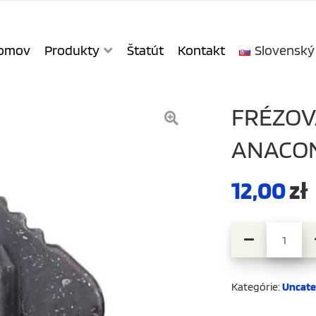
omov
Produkty
Štatút
Kontakt
Slovenský
FRÉZOV
ANACO
12,00
zł
množstvo Fréz
Kategórie:
Uncate