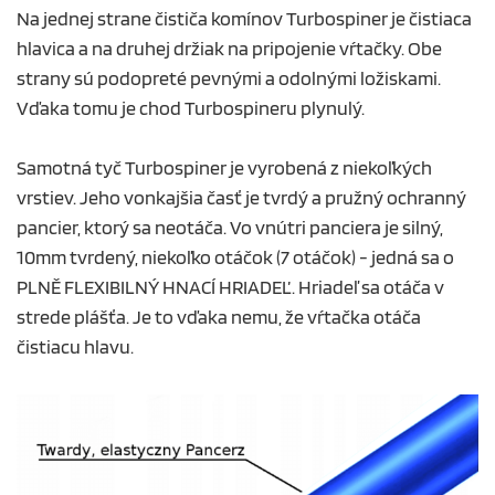
Na jednej strane čističa komínov Turbospiner je čistiaca
hlavica a na druhej držiak na pripojenie vŕtačky. Obe
strany sú podopreté pevnými a odolnými ložiskami.
Vďaka tomu je chod Turbospineru plynulý.
Samotná tyč Turbospiner je vyrobená z niekoľkých
vrstiev. Jeho vonkajšia časť je tvrdý a pružný ochranný
pancier, ktorý sa neotáča. Vo vnútri panciera je silný,
10mm tvrdený, niekoľko otáčok (7 otáčok) - jedná sa o
PLNĚ FLEXIBILNÝ HNACÍ HRIADEĽ. Hriadeľ sa otáča v
strede plášťa. Je to vďaka nemu, že vŕtačka otáča
čistiacu hlavu.