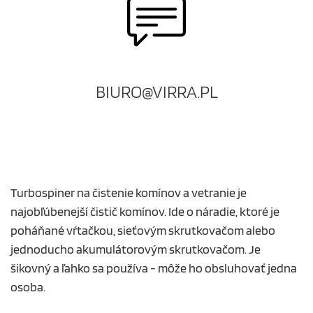
BIURO@VIRRA.PL
Turbospiner na čistenie komínov a vetranie je
najobľúbenejší čistič komínov. Ide o náradie, ktoré je
poháňané vŕtačkou, sieťovým skrutkovačom alebo
jednoducho akumulátorovým skrutkovačom. Je
šikovný a ľahko sa používa - môže ho obsluhovať jedna
osoba.