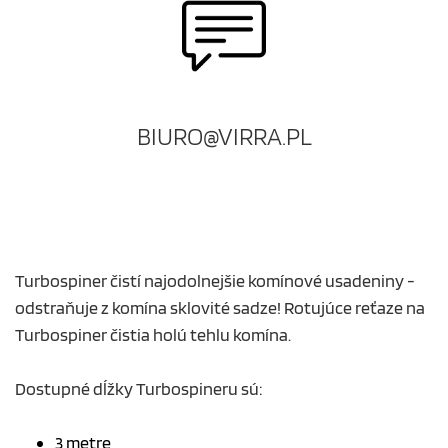
BIURO@VIRRA.PL
Turbospiner čistí najodolnejšie komínové usadeniny -
odstraňuje z komína sklovité sadze! Rotujúce reťaze na
Turbospiner čistia holú tehlu komína.
Dostupné dĺžky Turbospineru sú:
3 metre