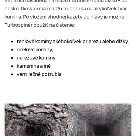
Retiazka nasadená na hlavu má univerzálnu dĺžku - po
odskrutkovaní má cca 25 cm, hodí sa na akýkoľvek tvar
komína. Po vložení vhodnej kazety do hlavy je možné
Turbospiner použiť na čistenie:
tehlové komíny akéhokoľvek prierezu alebo dĺžky,
oceľové komíny,
nerezové komíny
kamenina a iné,
ventilačné potrubia.