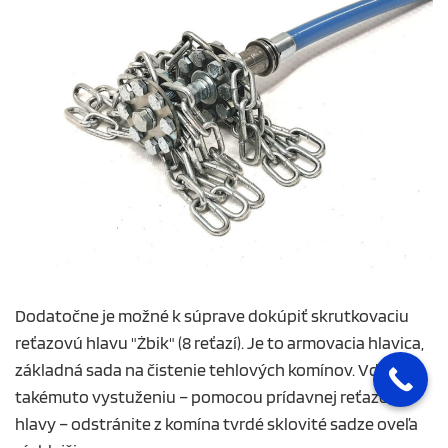
Dodatočne je možné k súprave dokúpiť skrutkovaciu
reťazovú hlavu "Żbik" (8 reťazí). Je to armovacia hlavica,
základná sada na čistenie tehlových komínov. Vďaka
takémuto vystuženiu – pomocou prídavnej reťazovej
hlavy – odstránite z komína tvrdé sklovité sadze oveľa