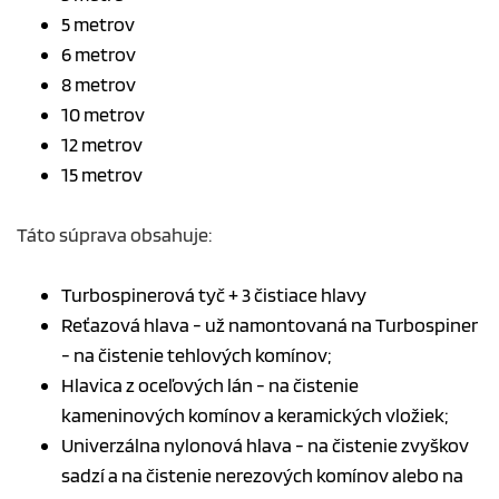
5 metrov
6 metrov
8 metrov
10 metrov
12 metrov
15 metrov
Táto súprava obsahuje:
Turbospinerová tyč + 3 čistiace hlavy
Reťazová hlava - už namontovaná na Turbospiner
- na čistenie tehlových komínov;
Hlavica z oceľových lán - na čistenie
kameninových komínov a keramických vložiek;
Univerzálna nylonová hlava - na čistenie zvyškov
sadzí a na čistenie nerezových komínov alebo na