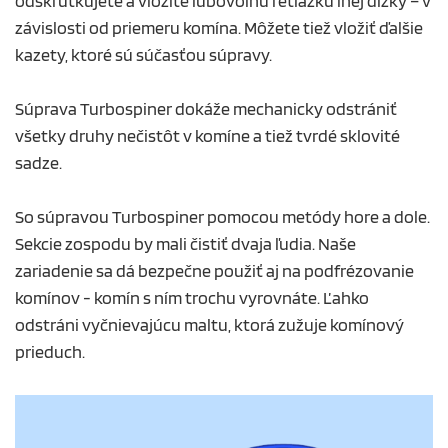
odskrutkujete a vložíte ľubovoľnú retiazku inej dĺžky – v
závislosti od priemeru komína. Môžete tiež vložiť ďalšie
kazety, ktoré sú súčasťou súpravy.
Súprava Turbospiner dokáže mechanicky odstrániť
všetky druhy nečistôt v komíne a tiež tvrdé sklovité
sadze.
So súpravou Turbospiner pomocou metódy hore a dole.
Sekcie zospodu by mali čistiť dvaja ľudia. Naše
zariadenie sa dá bezpečne použiť aj na podfrézovanie
komínov - komín s ním trochu vyrovnáte. Ľahko
odstráni vyčnievajúcu maltu, ktorá zužuje komínový
prieduch.