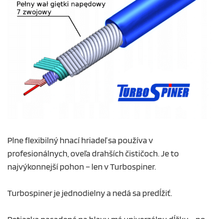
Plne flexibilný hnací hriadeľ sa používa v
profesionálnych, oveľa drahších čističoch. Je to
najvýkonnejší pohon – len v Turbospiner.
Turbospiner je jednodielny a nedá sa predĺžiť.