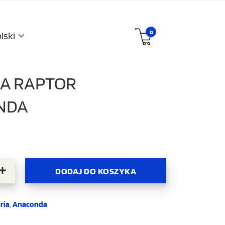
0
lski
A RAPTOR
NDA
 Raptor Anaconda
DODAJ DO KOSZYKA
ria
,
Anaconda