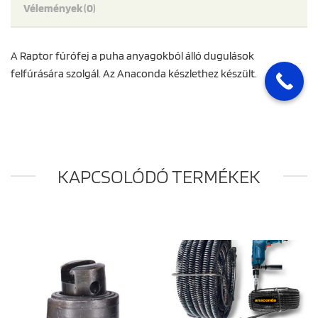
Vélemények (0)
A Raptor fúrófej a puha anyagokból álló dugulások
felfúrására szolgál. Az Anaconda készlethez készült.
KAPCSOLÓDÓ TERMÉKEK