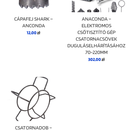
CÁPAFEJ SHARK –
ANACONDA –
ANCONDA
ELEKTROMOS
CSŐTISZTÍTÓ GÉP
12,00
zł
CSATORNACSÖVEK
DUGULÁSELHÁRÍTÁSÁHOZ
70-220MM
302,00
zł
CSATORNADOB –