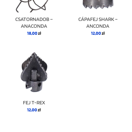
CSATORNADOB –
CÁPAFEJ SHARK –
ANACONDA
ANCONDA
18,00
zł
12,00
zł
FEJ T-REX
12,00
zł