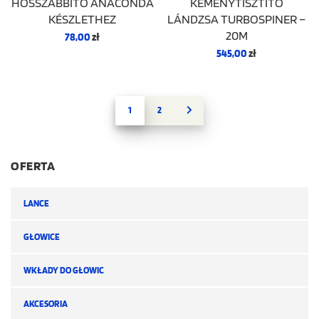
HOSSZABBÍTÓ ANACONDA
KÉMÉNYTISZTÍTÓ
KÉSZLETHEZ
LÁNDZSA TURBOSPINER –
20M
78,00
zł
545,00
zł
1
2
→
OFERTA
LANCE
GŁOWICE
WKŁADY DO GŁOWIC
AKCESORIA