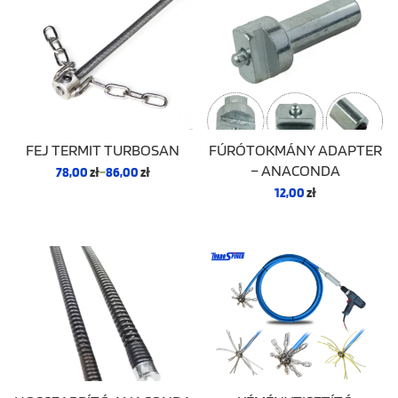
FEJ TERMIT TURBOSAN
FÚRÓTOKMÁNY ADAPTER
– ANACONDA
78,00
zł
–
86,00
zł
12,00
zł