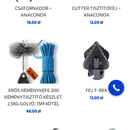
CSATORNADOB –
CUTTER TISZTÍTÓFEJ –
ANACONDA
ANACONDA
18,00
zł
12,00
zł
ERŐS KÉMÉNYKEFE 200
FEJ T-REX
KÉMÉNYTISZTÍTÓ KÉSZLET,
12,00
zł
2,5KG GOLYÓ, 15M KÖTÉL
68,00
zł