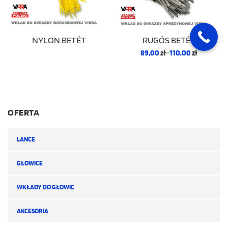
NYLON BETÉT
RUGÓS BETÉT
89,00
zł
–
110,00
zł
OFERTA
LANCE
GŁOWICE
WKŁADY DO GŁOWIC
AKCESORIA