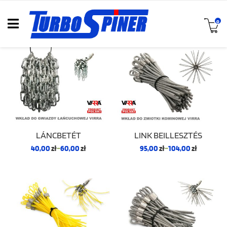
0
LÁNCBETÉT
LINK BEILLESZTÉS
40,00
zł
–
60,00
zł
95,00
zł
–
104,00
zł