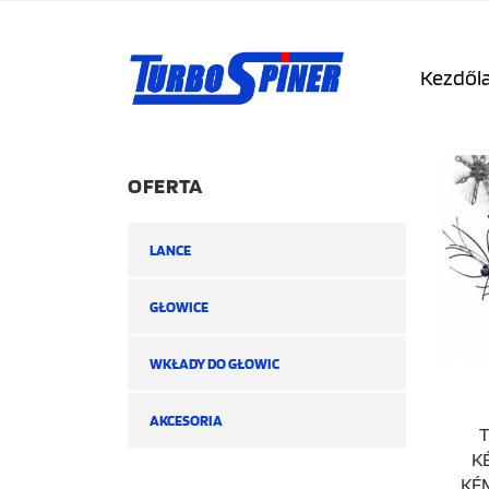
Kezdől
OFERTA
LANCE
GŁOWICE
WKŁADY DO GŁOWIC
AKCESORIA
K
KÉ