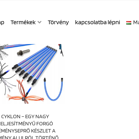
ap
Termékek
Törvény
kapcsolatba lépni
M
CYKLON – EGY NAGY
TELJESÍTMÉNYŰ FORGÓ
ÉMÉNYSEPRŐ KÉSZLET A
MÉNY ALULRÓL TÖRTÉNŐ