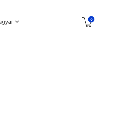
0
agyar