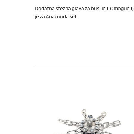
Dodatna stezna glava za bušilicu. Omogućuje o
je za Anaconda set.