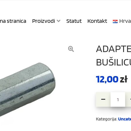
na stranica
Proizvodi
Statut
Kontakt
Hrva
ADAPTE
BUŠILI
12,00
zł
Adapter / stez
Kategorija:
Uncat