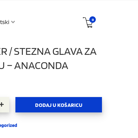
0
tski
R / STEZNA GLAVA ZA
CU – ANACONDA
na glava za bušilicu – Anaconda količina
DODAJ U KOŠARICU
egorized