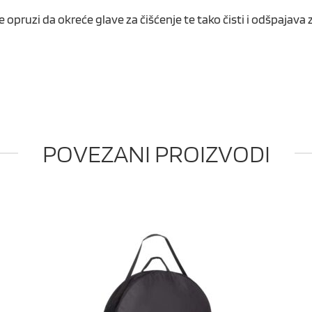
pruzi da okreće glave za čišćenje te tako čisti i odšpajava z
POVEZANI PROIZVODI