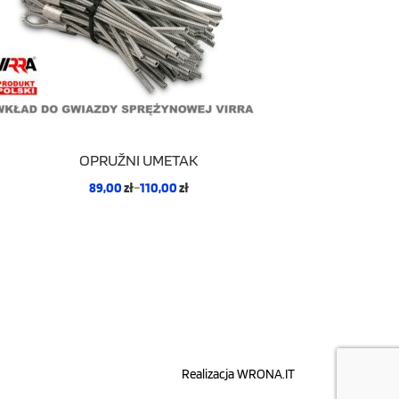
OPRUŽNI UMETAK
89,00
zł
–
110,00
zł
Realizacja
WRONA.IT