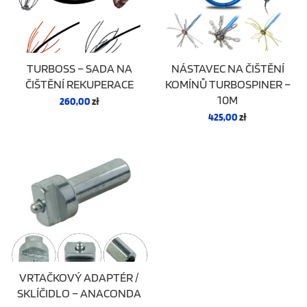
NÁSTAVEC NA ČIŠTĚNÍ
TURBOSS – SADA NA
KOMÍNŮ TURBOSPINER –
ČIŠTĚNÍ REKUPERACE
10M
260,00
zł
425,00
zł
VRTAČKOVÝ ADAPTÉR /
SKLÍČIDLO – ANACONDA