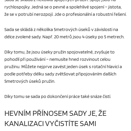
rychlospojky. Jedná se o pevné a spolehlivé spojení – jistota,
že se v potrubí nerozpojí. Jde o profesionální a robustní řešení.
Sada se skládá z několika 5metrových úseků v závislosti na
délce zvolené sady. Např. 20 metrů jsou 4 úseky po 5 metrech.
Díky tomu, že jsou úseky pružin spojovatelné, zvyšuje to
pohodlí při používání – nemusíte hned rozvinout celou
pružinu. Můžete nejprve zavést jeden úsek s rotační hlavicí a
podle potřeby délku sady zvětšovat připojováním dalších
5metrových úseků pružin.
Díky tomu se sada po dokončení práce také snáze čistí.
HEVNÍM PŘÍNOSEM SADY JE, ŽE
KANALIZACI VYČISTÍTE SAMI