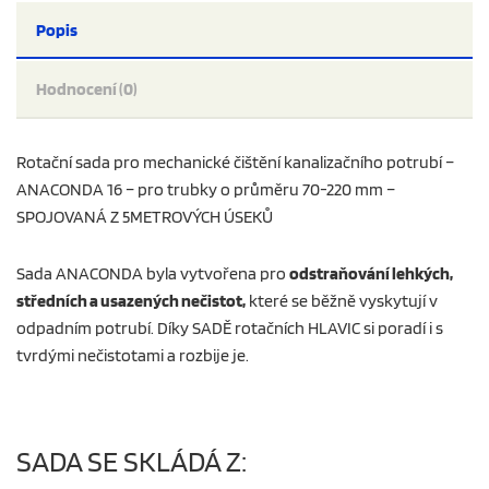
Popis
Hodnocení (0)
Rotační sada pro mechanické čištění kanalizačního potrubí –
ANACONDA 16 – pro trubky o průměru 70-220 mm –
SPOJOVANÁ Z 5METROVÝCH ÚSEKŮ
Sada ANACONDA byla vytvořena pro
odstraňování lehkých,
středních a usazených nečistot,
které se běžně vyskytují v
odpadním potrubí. Díky SADĚ rotačních HLAVIC si poradí i s
tvrdými nečistotami a rozbije je.
SADA SE SKLÁDÁ Z: