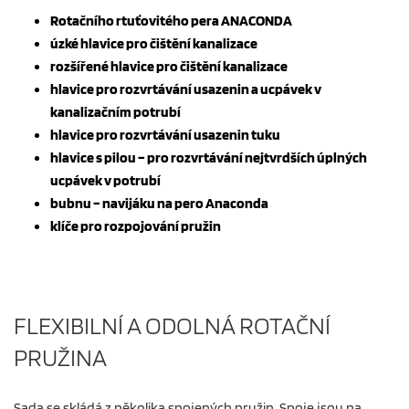
Rotačního rtuťovitého pera ANACONDA
úzké hlavice pro čištění kanalizace
rozšířené hlavice pro čištění kanalizace
hlavice pro rozvrtávání usazenin a ucpávek v
kanalizačním potrubí
hlavice pro rozvrtávání usazenin tuku
hlavice s pilou – pro rozvrtávání nejtvrdších úplných
ucpávek v potrubí
bubnu – navijáku na pero Anaconda
klíče pro rozpojování pružin
FLEXIBILNÍ A ODOLNÁ ROTAČNÍ
PRUŽINA
Sada se skládá z několika spojených pružin. Spoje jsou na