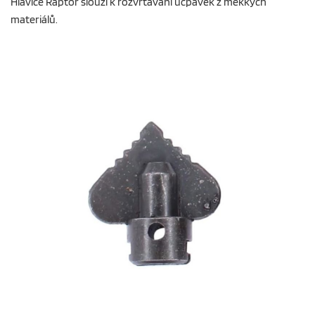
Hlavice Raptor slouží k rozvrtávání ucpávek z měkkých
materiálů.