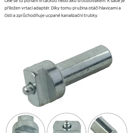
Celé se to pohání vrtačkou nebo aku šroubovákem. K sadě je
přiložen vrtací adaptér. Díky tomu pružina otáčí hlavicami a
čistí a zprůchodňuje ucpané kanalizační trubky.